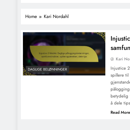
Home
Kari Nordahl
Injust
samfunn
Kari No
Injustice
DAGLIGE BELØNNINGER
spillere t
gjenstande
påloggings
betydelig 
å dele tip
Read Mor