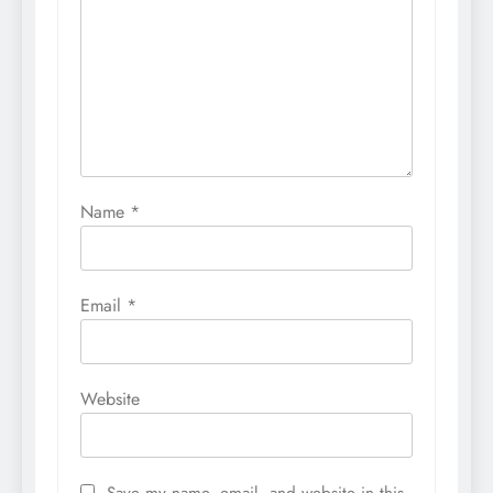
Name
*
Email
*
Website