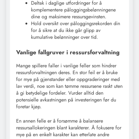
Deltak i daglige utfordringer for å
komplementere påloggingsbelønningene
dine og maksimere ressursgevinsten.
Hold oversikt over påloggingsrekorden din
for å sikre at du ikke går glipp av
kumulative belønninger over tid.
Vanlige fallgruver i ressursforvaltning
Mange spillere faller i vanlige feller som hindrer
ressursforvaltningen deres. En stor feil er å bruke
for mye på gjenstander eller oppgraderinger med
lav verdi, noe som kan tømme ressursene raskt uten
å gi betydelige fordeler. Vurder alltid den
potensielle avkastningen på investeringen før du
foretar kjøp.
En annen felle er å forsømme å balansere
ressursallokeringen blant karakterer. Å fokusere for
mye på en enkelt karakter kan etterlate andre