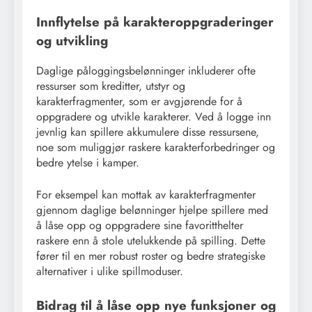
Innflytelse på karakteroppgraderinger
og utvikling
Daglige påloggingsbelønninger inkluderer ofte
ressurser som kreditter, utstyr og
karakterfragmenter, som er avgjørende for å
oppgradere og utvikle karakterer. Ved å logge inn
jevnlig kan spillere akkumulere disse ressursene,
noe som muliggjør raskere karakterforbedringer og
bedre ytelse i kamper.
For eksempel kan mottak av karakterfragmenter
gjennom daglige belønninger hjelpe spillere med
å låse opp og oppgradere sine favoritthelter
raskere enn å stole utelukkende på spilling. Dette
fører til en mer robust roster og bedre strategiske
alternativer i ulike spillmoduser.
Bidrag til å låse opp nye funksjoner og