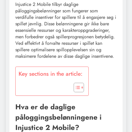
Injustice 2 Mobile tilbyr daglige
påloggingsbelønninger som fungerer som
verdifulle insentiver for spillere til å engasjere seg i
spillet jevnlig. Disse belønningene gir ikke bare
essensielle ressurser og karakteroppgraderinger,
men forbedrer også spillerprogresjonen betydelig.
Ved effektivt å forvalte ressurser i spillet kan
spillere optimalisere spillopplevelsen sin og
maksimere fordelene av disse daglige insentivene.
Key sections in the article:
Hva er de daglige
påloggingsbelønningene i
Injustice 2 Mobile?