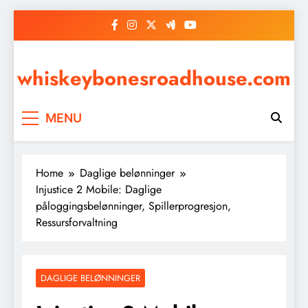
Skip
to
content
whiskeybonesroadhouse.com
MENU
Home
Daglige belønninger
Injustice 2 Mobile: Daglige
påloggingsbelønninger, Spillerprogresjon,
Ressursforvaltning
DAGLIGE BELØNNINGER