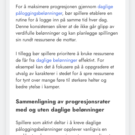
For å maksimere progresjonen gjennom
daglige
påloggingsbelønninger
, bør spillere etablere en
rutine for å logge inn på samme tid hver dag.
Denne konsistensen sikrer at de ikke går glipp av
verdifulle belønninger og kan planlegge spillingen
sin rundt ressursene de mottar.
I tillegg bør spillere prioritere å bruke ressursene
de får fra
daglige belønninger
effektivt. For
eksempel kan det å fokusere på å oppgradere et
utvalg av karakterer i stedet for å spre ressursene
for tynt over mange føre til sterkere helter og
bedre ytelse i kamper.
Sammenligning av progresjonsrater
med og uten daglige belønninger
Spillere som aktivt deltar i å kreve daglige
påloggingsbelønninger opplever vanligvis en