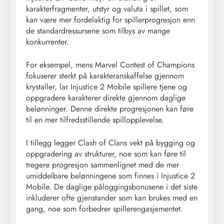
karakterfragmenter, utstyr og valuta i spillet, som
kan være mer fordelaktig for spillerprogresjon enn
de standardressursene som tilbys av mange
konkurrenter.
For eksempel, mens Marvel Contest of Champions
fokuserer sterkt på karakteranskaffelse gjennom
krystaller, lar Injustice 2 Mobile spillere tjene og
oppgradere karakterer direkte gjennom daglige
belønninger. Denne direkte progresjonen kan føre
til en mer tilfredsstillende spillopplevelse.
I tillegg legger Clash of Clans vekt på bygging og
oppgradering av strukturer, noe som kan føre til
tregere progresjon sammenlignet med de mer
umiddelbare belønningene som finnes i Injustice 2
Mobile. De daglige påloggingsbonusene i det siste
inkluderer ofte gjenstander som kan brukes med en
gang, noe som forbedrer spillerengasjementet.