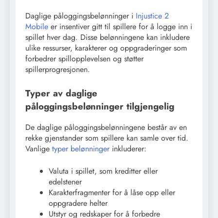
Daglige påloggingsbelønninger i
Injustice 2
Mobile
er insentiver gitt til spillere for å logge inn i
spillet hver dag. Disse belønningene kan inkludere
ulike ressurser, karakterer og oppgraderinger som
forbedrer spillopplevelsen og støtter
spillerprogresjonen.
Typer av daglige
påloggingsbelønninger tilgjengelig
De daglige påloggingsbelønningene består av en
rekke gjenstander som spillere kan samle over tid.
Vanlige
typer belønninger
inkluderer:
Valuta i spillet, som kreditter eller
edelstener
Karakterfragmenter for å låse opp eller
oppgradere helter
Utstyr og redskaper for å forbedre