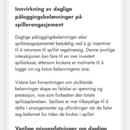
Innvirkning av daglige
påloggingsbelønninger på
spillerengasjement
Daglige påloggingsbelønninger øker
spillerengasjementet betydelig ved å gi insentiver
til å returnere til spillet regelmessig. Denne jevnlige
interaksjonen kan føre til en mer investert
spillerbase, ettersom brukere er motiverte til å
logge inn og kreve belønningene sine.
Videre kan forventningen om utviklende
belønninger skape en følelse av spenning og
prestasjon, noe som forbedrer den totale
spillopplevelsen. Spillere er mer tilbøyelige til å
delta i arrangementer og utfordringer når de føler
seg belønnet for tiden de bruker i spillet.
Vanlige misoppfatninger om daglige