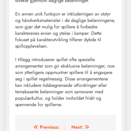
direkte gjennom daglige belønninger.
En annen unik funksjon er inkluderingen av utstyr
og håndverksmaterialer i de daglige belønningene,
som gjør det mulig for spillere å forbedre
karakterenes evner og ytelse i kamper. Dette
fokuset på karakterutvikling tilfører dybde til
spillopplevelsen.
I tillegg introduserer spillet ofte spesielle
arrangementer som gir eksklusive belønninger, noe
som ytterligere oppmuntrer spillere til å engasjere
seg i spillet regelmessig. Disse arrangementene
kan inkludere tidsbegrensede utfordringer eller
temabaserte belønninger som samsvarer med
populærkultur, og holder innholdet friskt og
spennende for spillerne.
Post
Previous:
Next: