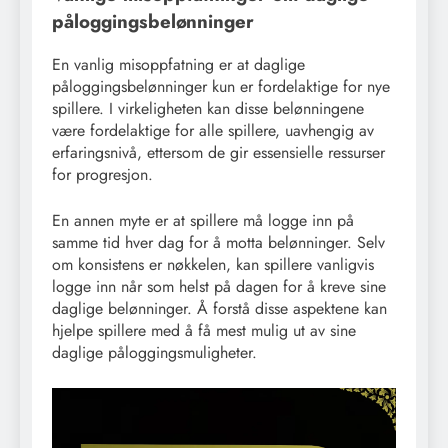
påloggingsbelønninger
En vanlig misoppfatning er at daglige
påloggingsbelønninger kun er fordelaktige for nye
spillere. I virkeligheten kan disse belønningene
være fordelaktige for alle spillere, uavhengig av
erfaringsnivå, ettersom de gir essensielle ressurser
for progresjon.
En annen myte er at spillere må logge inn på
samme tid hver dag for å motta belønninger. Selv
om konsistens er nøkkelen, kan spillere vanligvis
logge inn når som helst på dagen for å kreve sine
daglige belønninger. Å forstå disse aspektene kan
hjelpe spillere med å få mest mulig ut av sine
daglige påloggingsmuligheter.