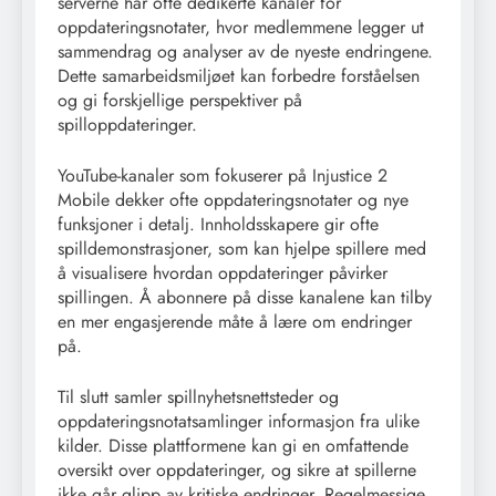
serverne har ofte dedikerte kanaler for
oppdateringsnotater, hvor medlemmene legger ut
sammendrag og analyser av de nyeste endringene.
Dette samarbeidsmiljøet kan forbedre forståelsen
og gi forskjellige perspektiver på
spilloppdateringer.
YouTube-kanaler som fokuserer på Injustice 2
Mobile dekker ofte oppdateringsnotater og nye
funksjoner i detalj. Innholdsskapere gir ofte
spilldemonstrasjoner, som kan hjelpe spillere med
å visualisere hvordan oppdateringer påvirker
spillingen. Å abonnere på disse kanalene kan tilby
en mer engasjerende måte å lære om endringer
på.
Til slutt samler spillnyhetsnettsteder og
oppdateringsnotatsamlinger informasjon fra ulike
kilder. Disse plattformene kan gi en omfattende
oversikt over oppdateringer, og sikre at spillerne
ikke går glipp av kritiske endringer. Regelmessige