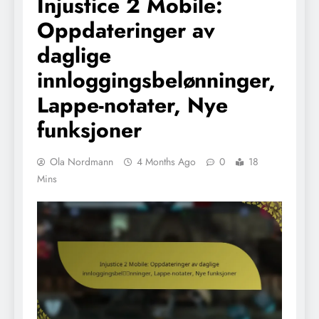
Injustice 2 Mobile:
Oppdateringer av
daglige
innloggingsbelønninger,
Lappe-notater, Nye
funksjoner
Ola Nordmann
4 Months Ago
0
18
Mins