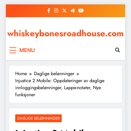
Skip
to
content
whiskeybonesroadhouse.com
MENU
Home
Daglige belønninger
Injustice 2 Mobile: Oppdateringer av daglige
innloggingsbelønninger, Lappe-notater, Nye
funksjoner
DAGLIGE BELØNNINGER