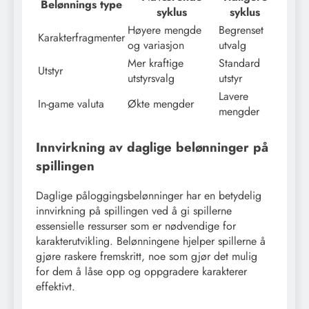
Belønnings type
syklus
syklus
Høyere mengde
Begrenset
Karakterfragmenter
og variasjon
utvalg
Mer kraftige
Standard
Utstyr
utstyrsvalg
utstyr
Lavere
In-game valuta
Økte mengder
mengder
Innvirkning av daglige belønninger på
spillingen
Daglige påloggingsbelønninger har en betydelig
innvirkning på spillingen ved å gi spillerne
essensielle ressurser som er nødvendige for
karakterutvikling. Belønningene hjelper spillerne å
gjøre raskere fremskritt, noe som gjør det mulig
for dem å låse opp og oppgradere karakterer
effektivt.