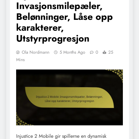
Invasjonsmilepæler,
Belønninger, Låse opp
karakterer,
Utstyrprogresjon
Ola Nordmann
5 Months Ago
0
25
Mins
Injustice 2 Mobile gir spillerne en dynamisk