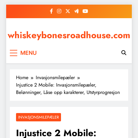
Skip
to
content
whiskeybonesroadhouse.com
MENU
Home
Invasjonsmilepæler
Injustice 2 Mobile: Invasjonsmilepæler,
Belønninger, Låse opp karakterer, Utstyrprogresjon
INVASJONSMILEPÆLER
Injustice 2 Mobile: