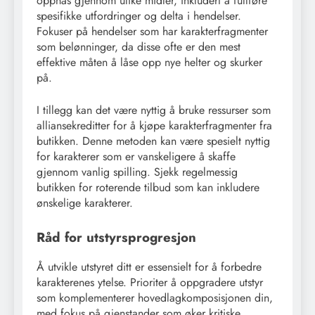
oppnås gjennom ulike midler, inkludert å fullføre
spesifikke utfordringer og delta i hendelser.
Fokuser på hendelser som har karakterfragmenter
som belønninger, da disse ofte er den mest
effektive måten å låse opp nye helter og skurker
på.
I tillegg kan det være nyttig å bruke ressurser som
alliansekreditter for å kjøpe karakterfragmenter fra
butikken. Denne metoden kan være spesielt nyttig
for karakterer som er vanskeligere å skaffe
gjennom vanlig spilling. Sjekk regelmessig
butikken for roterende tilbud som kan inkludere
ønskelige karakterer.
Råd for utstyrsprogresjon
Å utvikle utstyret ditt er essensielt for å forbedre
karakterenes ytelse. Prioriter å oppgradere utstyr
som komplementerer hovedlagkomposisjonen din,
med fokus på gjenstander som øker kritiske