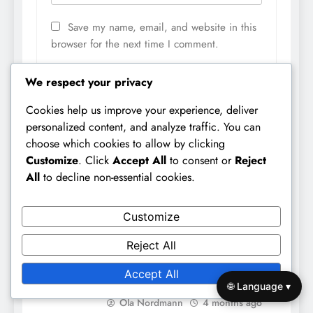
Save my name, email, and website in this
browser for the next time I comment.
We respect your privacy
Cookies help us improve your experience, deliver
personalized content, and analyze traffic. You can
choose which cookies to allow by clicking
Customize
. Click
Accept All
to consent or
Reject
All
to decline non-essential cookies.
Related News
Customize
Injustice 2 Mobile: Innvirkning
av invasjonpriser,
Reject All
Spillerprogresjon,
Accept All
Ressursforvaltning
🌐 Language ▾
Ola Nordmann
4 months ago