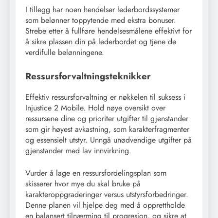
I tillegg har noen hendelser lederbordssystemer
som belønner toppytende med ekstra bonuser.
Strebe etter å fullføre hendelsesmålene effektivt for
å sikre plassen din på lederbordet og tjene de
verdifulle belønningene.
Ressursforvaltningsteknikker
Effektiv ressursforvaltning er nøkkelen til suksess i
Injustice 2 Mobile. Hold nøye oversikt over
ressursene dine og prioriter utgifter til gjenstander
som gir høyest avkastning, som karakterfragmenter
og essensielt utstyr. Unngå unødvendige utgifter på
gjenstander med lav innvirkning.
Vurder å lage en ressursfordelingsplan som
skisserer hvor mye du skal bruke på
karakteroppgraderinger versus utstyrsforbedringer.
Denne planen vil hjelpe deg med å opprettholde
en balansert tilnærming til progresjon, og sikre at