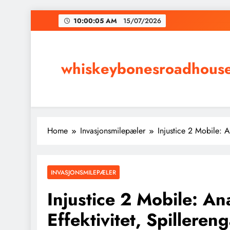
Skip
10:00:06 AM
15/07/2026
to
content
whiskeybonesroadhous
Home
Invasjonsmilepæler
Injustice 2 Mobile: A
INVASJONSMILEPÆLER
Injustice 2 Mobile: An
Effektivitet, Spilleren