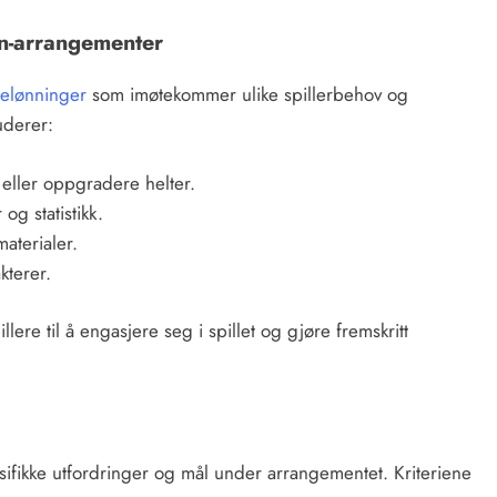
ion-arrangementer
belønninger
som imøtekommer ulike spillerbehov og
uderer:
 eller oppgradere helter.
og statistikk.
aterialer.
kterer.
ere til å engasjere seg i spillet og gjøre fremskritt
pesifikke utfordringer og mål under arrangementet. Kriteriene