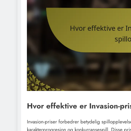
Hvor effektive er Invasion-pri
Invasion-priser forbedrer betydelig spillopplevels
karakterprogresjon og konkurransespill. Disse prise