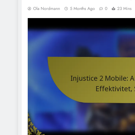
Ola Nordmann
5 Months Ago
0
23 Mins