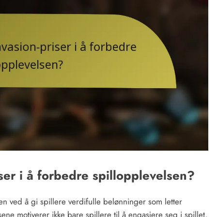
ser i å forbedre spillopplevelsen?
en ved å gi spillere verdifulle belønninger som letter
ne motiverer ikke bare spillere til å engasjere seg i spillet,