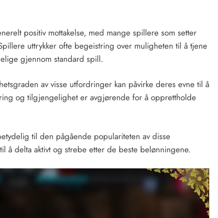
enerelt positiv mottakelse, med mange spillere som setter
illere uttrykker ofte begeistring over muligheten til å tjene
ngelige gjennom standard spill.
hetsgraden av visse utfordringer kan påvirke deres evne til å
ring og tilgjengelighet er avgjørende for å opprettholde
betydelig til den pågående populariteten av disse
il å delta aktivt og strebe etter de beste belønningene.