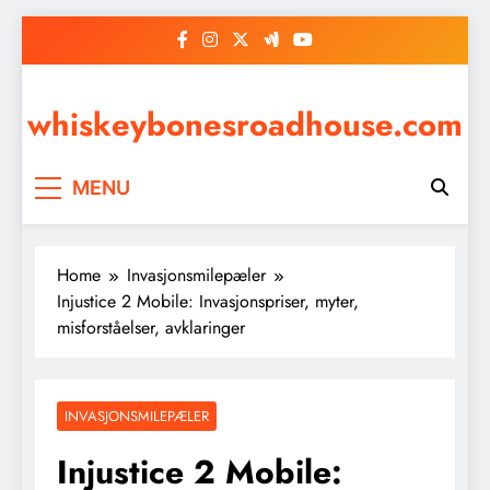
Skip
to
content
whiskeybonesroadhouse.com
MENU
Home
Invasjonsmilepæler
Injustice 2 Mobile: Invasjonspriser, myter,
misforståelser, avklaringer
INVASJONSMILEPÆLER
Injustice 2 Mobile: