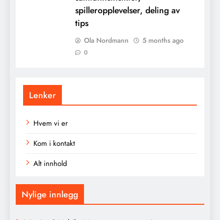
spilleropplevelser, deling av
tips
Ola Nordmann
5 months ago
0
Lenker
Hvem vi er
Kom i kontakt
Alt innhold
Nylige innlegg