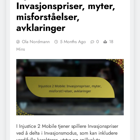
Invasjonspriser, myter,
misforståelser,
avklaringer
Ola Nordmann
5 Months Ago
0
18
Mins
I Injustice 2 Mobile tjener spillere Invasjonspriser
ved å delta i Invasjonsmodus, som kan inkludere
verdifulle karakterer, utstyr og spillvaluta.