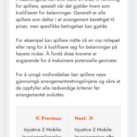
for spillere, spesielt når det gjelder hvem som
kvalifiserer for belønninger. Generelt er alle
spillere som deltar i et arrangement berettiget til
priser, men spesifikke betingelser kan gjelde.
For eksempel kan spillere måtte nå en viss milepæl
eller rang for å kvalifisere seg for belønninger på
høyere nivåer. Å forstå disse kravene er
avgjørende for å maksimere potensielle gevinster.
For å unngå misforståelser bør spillere nøye
gjennomgå arrangementsretningslinjene og sikre at
de oppfyller alle nødvendige kriterier før
arrangementet avsluttes.
Post
Previous:
Next:
navigation
Injustice 2 Mobile:
Injustice 2 Mobile:
Invasjonsmilepæler,
Invasjonspriser ofte